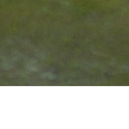
EARCH
索