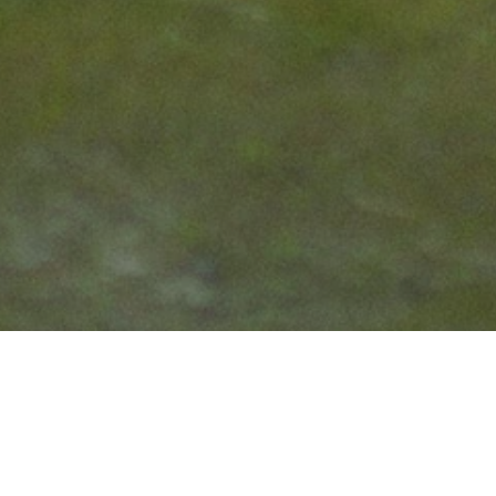
EARCH
索