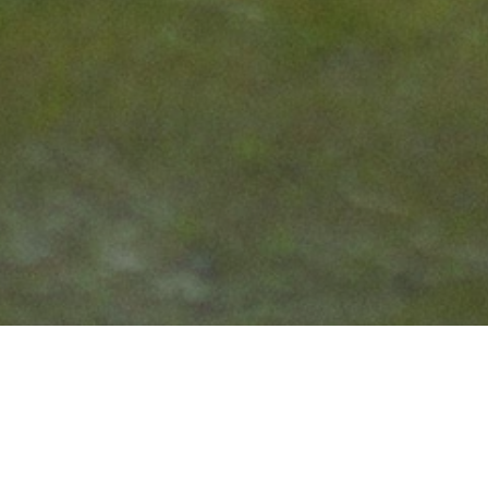
EARCH
索