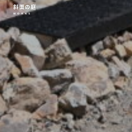
斜面の庭
W O R K S