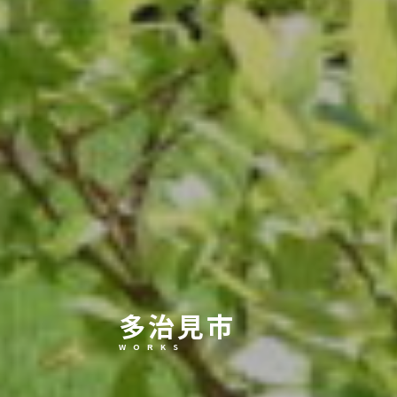
多治見市
W O R K S