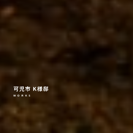
可児市 K様邸
W O R K S