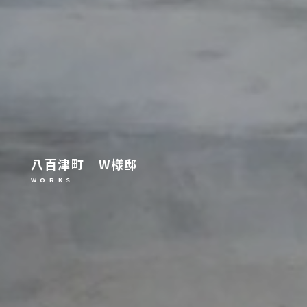
八百津町 W様邸
W O R K S