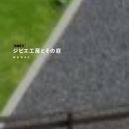
外構工事
施設
SHOP
ジビエ工房とその庭
W O R K S