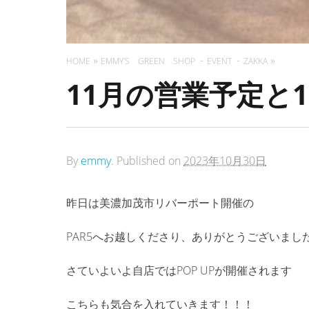
HOME
EMMY'S GREEN SHOP
EVENT
ZAKKA
11月の営業予定と11/
By
emmy
.
Published on
2023年10月30日
昨日は美濃加茂市リバーポート開催の
PAR5へお越しくださり、ありがとうございまし
さていよいよ自店ではPOP UPが開催されます
こちらも気合を入れていきます！！！